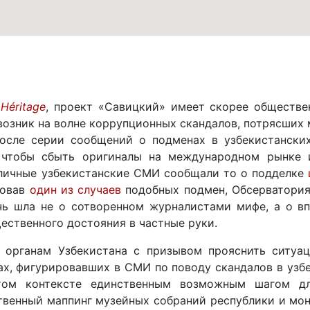
 Héritage
, проект «Савицкий» имеет скорее обществе
возник на волне коррупционных скандалов, потрясших м
осле серии сообщений о подменах в узбекистански
 чтобы сбыть оригиналы на международном рынке 
зличные узбекистанские СМИ сообщали то о подделке
довав
один из случаев
подобных подмен, Обсерватори
ечь шла не о сотворенном журналистами мифе, а о в
ественного достояния в частные руки.
 органам Узбекистана с призывом прояснить ситуац
х, фигурировавших в СМИ по поводу скандалов в узбек
том контексте единственным возможным шагом д
твенный маппинг музейных собраний республики и мон